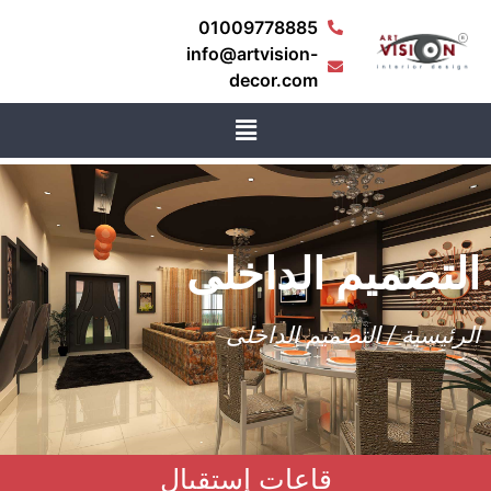
01009778885
info@artvision-
decor.com
لتصميم الداخلى
لرئيسية / التصميم الداخلى
قاعات إستقبال