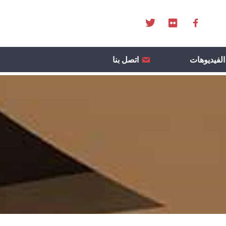
الفيديوهات
اتصل بنا