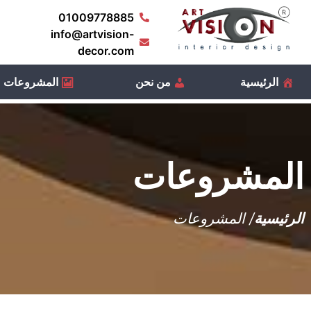
01009778885
info@artvision-
decor.com
الرئيسية
من نحن
المشروعات
المشروعات
الرئيسية
/ المشروعات