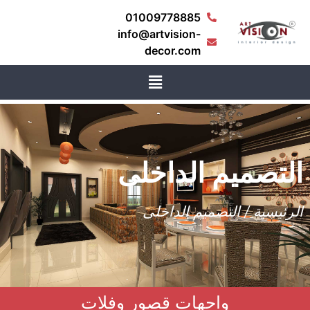
01009778885
info@artvision-
decor.com
لتصميم الداخلى
لرئيسية / التصميم الداخلى
واجهات قصور وفلات