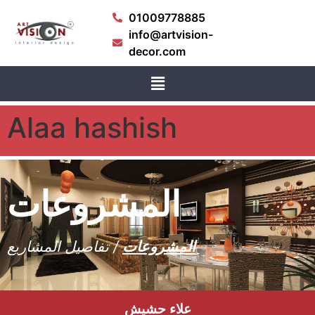
01009778885
info@artvision-
decor.com
Alaa hashish
المشروعات
المشروعات
/ تفاصيل المشاريع
علاء حشيش