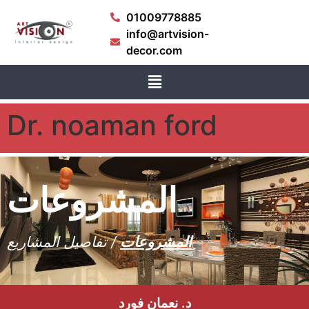
01009778885
info@artvision-
decor.com
Dr. noaman ford
المشروعات
المشروعات
/ تفاصيل المشاريع
د. نعمان فورد