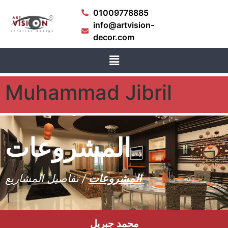
01009778885
info@artvision-
decor.com
Muhammad Jibril
المشروعات
المشروعات
/ تفاصيل المشاريع
محمد جبريل